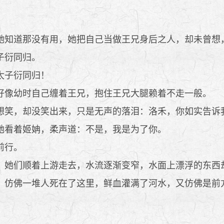
知道那没有用，她把自己当做王兄身后之人，却未曾想
子衍同归。
太子衍同归！
像幼时自己缠着王兄，抱住王兄大腿赖着不走一般。
笑，却没笑出来，只是无声的落泪：洛禾，你如实告诉
她看着姬姌，柔声道：不是，我是为了你。
前行。
她们顺着上游走去，水流逐渐变窄，水面上漂浮的东西
仿佛一堆人死在了这里，鲜血灌满了河水，又仿佛是前