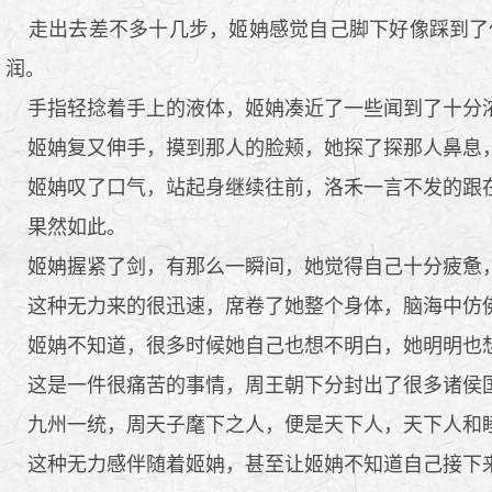
走出去差不多十几步，姬姌感觉自己脚下好像踩到了
润。
手指轻捻着手上的液体，姬姌凑近了一些闻到了十分
姬姌复又伸手，摸到那人的脸颊，她探了探那人鼻息
姬姌叹了口气，站起身继续往前，洛禾一言不发的跟在
果然如此。
姬姌握紧了剑，有那么一瞬间，她觉得自己十分疲惫
这种无力来的很迅速，席卷了她整个身体，脑海中仿
姬姌不知道，很多时候她自己也想不明白，她明明也想
这是一件很痛苦的事情，周王朝下分封出了很多诸侯国
九州一统，周天子麾下之人，便是天下人，天下人和睦
这种无力感伴随着姬姌，甚至让姬姌不知道自己接下