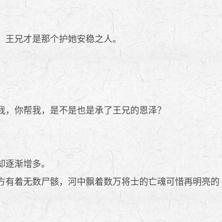
，王兄才是那个护她安稳之人。
我，你帮我，是不是也是承了王兄的恩泽？
却逐渐增多。
方有着无数尸骸，河中飘着数万将士的亡魂可惜再明亮的