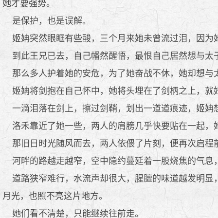
她才要强势。
是保护，也是误解。
姬姌突然眼眶有些酸，三个月来她未曾流过泪，因为她
到此王兄已去，自己幡然醒悟，最恨自己居然想与太
那么多人护着她的安危，为了她奋战不休，她却想与
姬姌将剑抱在自己怀中，她将头埋在了剑柄之上，就好
一滴泪落在剑上，擦过剑鞘，划出一道道痕迹，姬姌想
洛禾靠近了她一些，两人的肩膀几乎快要贴在一起，
那旧日时光随风而去，两人依偎了片刻，便再次启程
河畔的路越走越窄，空中隐约蔓延着一股烧焦的气息，
道路狭窄难行，水流声却很大，腥膻的味道越发明显，
月光，也照不亮这片地方。
她们看不清楚，只能继续往前走。