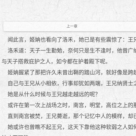
上一章
闻此言，姬姌也看向了洛禾，她已是有些震惊了：王
洛禾道：天子一生勤勉，奈何只是生不逢时，他曾广纳
与天子搭救庇护之人，如今都在护着殿下呢。
姬姌握紧了那把许久未曾出鞘的踏山河，就好像是跨
自己与王兄从小相依，行事却犹如两端，王兄纳贤士
她是从什么时候与王兄越走越远的呢？
或许在第一次上战场之时，南宫，明堂，高位之上的
直到南宫被焚，王兄薨逝，那个记忆中人的模样，却
她或许也曾瞧不起王兄，这天下靠他这种软弱之人如何