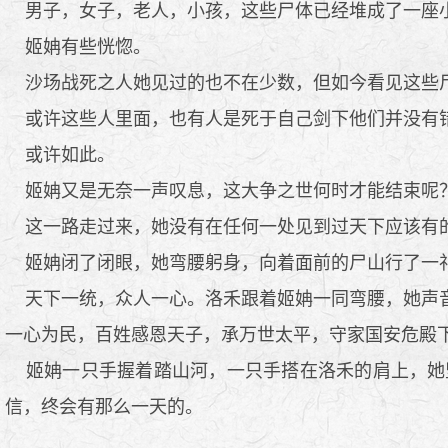
男子，女子，老人，小孩，这些尸体已经堆成了一座小
姬姌有些恍惚。
沙场战死之人她见过的也不在少数，但如今看见这些
或许这些人里面，也有人是死于自己剑下他们并没有错
或许如此。
姬姌又是无奈一声叹息，这大争之世何时才能结束呢
这一路走过来，她没有在任何一处见到过天下应该有的
姬姌闭了闭眼，她弯腰躬身，向着面前的尸山行了一礼
天下一统，众人一心。洛禾跟着姬姌一同弯腰，她声音
一心为民，百姓感恩天子，承万世太平，守家国安危殿
姬姌一只手握着踏山河，一只手搭在洛禾的肩上，她
信，终会有那么一天的。