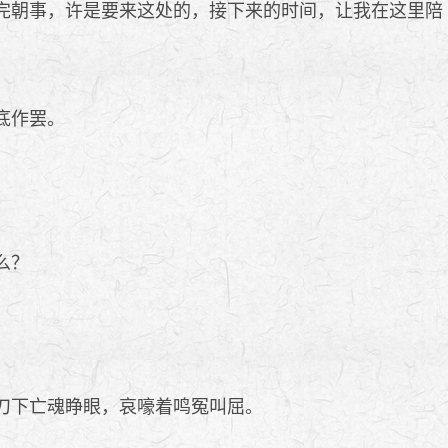
完朝事，许是要来这处的，接下来的时间，让我在这里陪
底作罢。
么？
刀下亡魂睁眼，哀嚎着鸣冤叫屈。