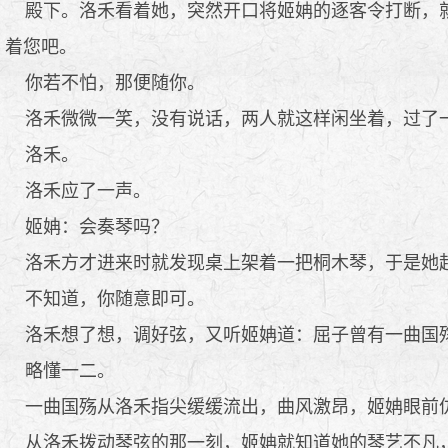
殿下。洛禾看着她，突然开口将姬姌的逐客令打断，就
着您吧。
你若不怕，那便随你。
洛禾微微一笑，没有说话，两人就这样闲坐着，过了一
洛禾。
洛禾应了一声。
姬姌：会奏琴吗？
洛禾方才进来时就发现桌上架着一把桐木琴，于是她起
不知道，你随意即可。
洛禾想了想，调好弦，又听姬姌道：屈子曾有一曲国
略懂一二。
一曲国殇从洛禾指尖缓缓流出，曲风激昂，姬姌眼前仿
从洛禾拨动琴弦的那一刻，姬姌就知道她的琴艺不凡