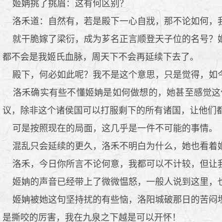
姬姌挑了挑眉：这有何区别？
洛禾道：自然有，若是殿下一心自戕，那不论如何，我
就干脆嫁了梁衍，成为芗名正言顺登天子位的名号？姬
都不会是我姬氏血脉，周天下不会再延续下去了。
殿下，何必如此呢？我不是这个意思，只是觉得，如今
洛禾确实有些不懂姬姌是如何做想的，她甚至感觉这
议，除非这个诸侯国可以打服剩下的所有诸国，让他们
可是按照现在的局面，这几乎是一件不可能的事情。
混乱只会延续的更久，洛禾不明白为什么，她也看着姬
洛禾，今日你所言不论何意，我都可以不计较，但让
姬姌的声音已经带上了微微愠怒，一般人说到这里，也
姬姌被她这句坚持扰的有些恼，洛阳城破那日的苦闷埋
是撕咬的厉害，我在九泉之下越是可以开怀！