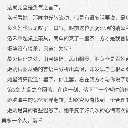
这就完全是负气之言了。
洛禾看她，那眸中光转流动，似是有很多话要说，最
良久她也只是叹了一口气，眼前这位驰骋沙场的姌公主
洛禾拿起桌上茶具，简单的烹了一盏茶：方才是我言语
姬姌没有接茶，只道：为何？
战火绵延之处，山河破碎，风雨飘零，胜负皆是百姓苦
姬姌试图从她的言语中分析出真假，却发现自己根本看
她最终只能道：罢了，你走罢，看在我方才与你说了那
第3章 九鼎之音回荡，在这一刻，落下了一个暂时的
她脑海中的记忆沉浮翻转，却终究没有找到一个合理
姬姌是真的有些愠怒了，她平复了好几次的心情再次被
再多一个人，洛禾