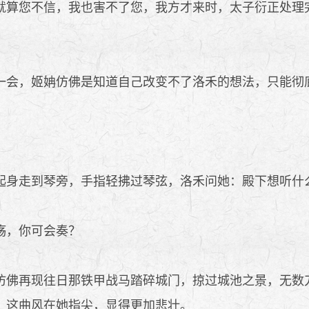
算您不信，我也害不了您，我方才来时，太子衍正处理
会，姬姌仿佛是知道自己改变不了洛禾的想法，只能彻
身走到琴旁，手指轻拂过琴弦，洛禾问她：殿下想听什
殇，你可会奏？
佛再现往日那铁甲战马踏碎城门，掠过城池之景，无数
，这曲风在她指尖，显得更加悲壮。