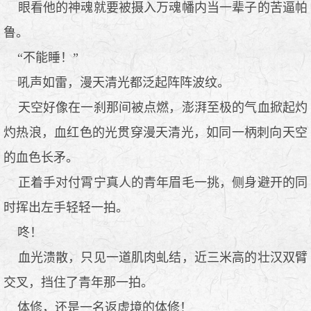
眼看他的神魂就要被摄入万魂幡内当一辈子的苦逼帕
鲁。
“不能睡！”
吼声如雷，漫天清光都泛起阵阵波纹。
天空好像在一刹那间被点燃，澎湃至极的气血掀起灼
灼热浪，血红色的光贯穿漫天清光，如同一柄刺向天空
的血色长矛。
正着手对付霄宁真人的青年眉毛一挑，侧身避开的同
时挥出左手轻轻一拍。
咚！
血光溃散，只见一道肌肉虬结，近三米高的壮汉双臂
交叉，挡住了青年那一拍。
体修，还是一名返虚境的体修！