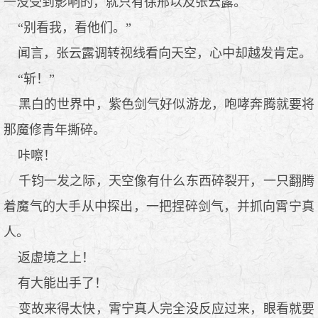
一没受到影响的，就只有徐邢以及张云露。
“别看我，看他们。”
闻言，张云露调转视线看向天空，心中却越发肯定。
“斩！”
黑白的世界中，紫色剑气好似游龙，咆哮奔腾就要将
那魔修青年撕碎。
咔嚓！
千钧一发之际，天空像有什么东西碎裂开，一只翻腾
着魔气的大手从中探出，一把捏碎剑气，并抓向霄宁真
人。
返虚境之上！
有大能出手了！
变故来得太快，霄宁真人完全没反应过来，眼看就要