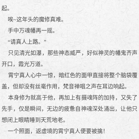
起。
唉~这年头的魔修真难。
手中万魂幡再一摇。
“请真人上路。”
只见清光如瀑，那些神态威严，好似神灵的幡鬼齐声
开口，霞光万道。
霄宁真人心中一惊，暗红色的面甲直接将整个脑袋覆
盖，但却没有丝毫作用，梵音禅唱之声在耳边响起。
本身修为就高于他，再加上有摄魂阵的加持，又失了
先手，仅是瞬间，无边的疲惫自神魂深处涌出，让他只
想闭上眼睛睡到天荒地老。
一个照面，返虚境的霄宁真人便要被擒！