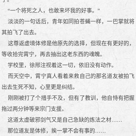
“一个将死之人，也敢来坏我的好事。”
淡淡的一句话后，青年如同拍苍蝇一样，一巴掌就将
其拍飞了出去。
这尊返虚境体修是他原先的选择，但现在有更好的，
等收拾完霄宁，再去抽出这老东西的魂魄。
学校里，徐邢注视着这一切，依旧没有动作。
而天空中，霄宁真人看着来救自己的那名道友被拍飞
出去生死不知，心里更是纠结。
刚刚被打了个措手不及，但有了教训，他自恃有把握
拖过两分钟等来宗门支援。
这道太虚破邪剑气又是自己急缺的炼法之材……
那位道友是体修，挨一掌不会有事的……