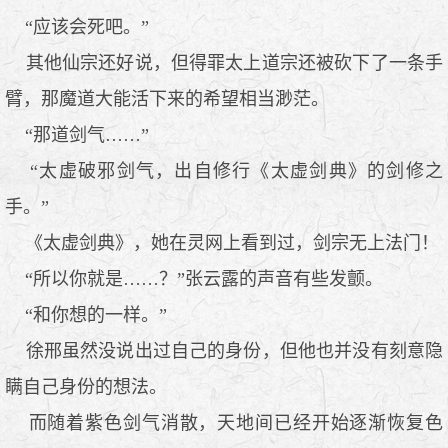
“应该会死吧。”
其他仙宗还好说，但得罪太上道宗还被砍下了一条手
臂，那魔道大能活下来的希望相当渺茫。
“那道剑气……”
“太虚破邪剑气，出自修行《太虚剑典》的剑修之
手。”
《太虚剑典》，她在灵网上看到过，剑宗无上法门！
“所以你就是……？”张云露的声音有些发颤。
“和你想的一样。”
徐邢虽然没说出过自己的身份，但他也并没有刻意隐
瞒自己身份的想法。
而随着紫色剑气消散，天地间已经开始逐渐恢复色