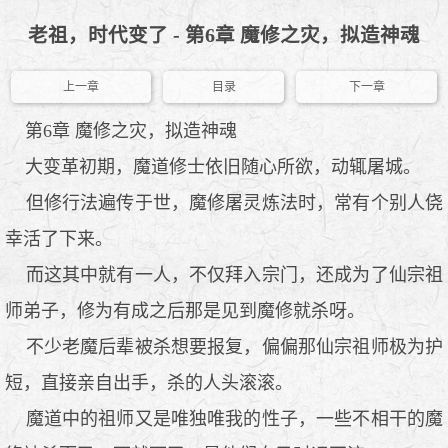
老祖，时代变了 - 第6章 魔修之灾，拟造神魂
上一章
目录
下一章
第6章 魔修之灾，拟造神魂
大变革初期，魔道修士依旧随心所欲，动辄屠城。
但修行法遍传于世，魔修屠灵炼法时，常有个别人侥
幸活了下来。
而这其中就有一人，不仅拜入宗门，还成为了仙宗祖
师弟子，修为有成之后那是见到魔修就杀呀。
不少老魔后辈被杀想要报复，偏偏那仙宗祖师极为护
短，直接亲自出手，杀的人头滚滚。
魔道中的祖师又是唯独唯我的性子，一些不相干的魔