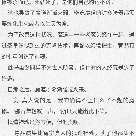
修被杀而已，死就死了，是他们自己时运不济。
这也导致了魔道渐渐衰弱，毕竟魔道的许多法器都需
要炼化生魂或者以生灵为祭。
为了改善这种状况，魔道中一些老魔头聚在一起，通
过圣皇渊提到过的克隆技术，再配以幻境催生，竟然真
的批量创造了神魂。
此举虽然同样不为世人所容，但针对的人终究是少了
许多。
自那之后，魔道才渐渐缓过劲来。
“唉~真人说的是，我的确算不上什么了不起的魔
修。”那青年轻叹一声，“所以只能出此下策。”
拟造神魂虽然方便，但他贵啊。
一尊品质堪比霄宁真人的拟造神魂，卖了他都买不