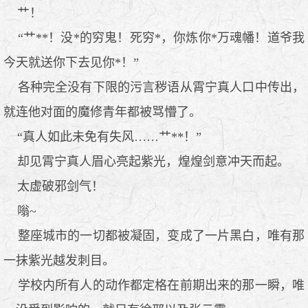
艹！
“艹**！没*的穷鬼！死穷*，你炼你*万魂幡！道爷我
今天就送你下去见你*！”
各种完全没有下限的污言秽语从霄宁真人口中传出，
就连他对面的魔修青年都被骂懵了。
“真人如此未免有失风……艹**！”
却见霄宁真人眉心亮起紫光，煌煌剑意冲天而起。
太虚破邪剑气！
嗡~
整座城市的一切都被凝固，变成了一片黑白，唯有那
一抹紫光越发刺目。
学校内所有人的动作都定格在前期出来的那一瞬，唯