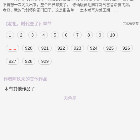
不曾想一次闭关出来，整个世界都变了。 修仙版黄毛脚踩剑气雷音涂装飞剑。 
《老祖，时代变了》章节
共929章节
1
2
3
4
5
6
7
8
9
10
......
920
921
922
923
924
925
926
927
928
929
作者阿玖未的其他作品
木有其他作品了
肉色屋