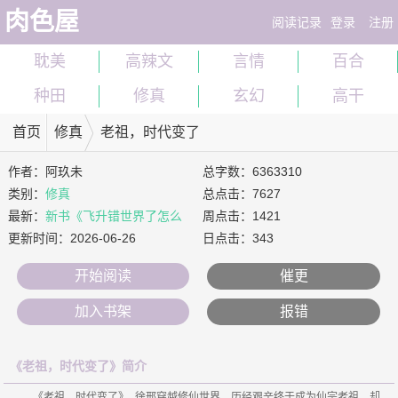
肉色屋
阅读记录
登录
注册
耽美
高辣文
言情
百合
种田
修真
玄幻
高干
首页
修真
老祖，时代变了
作者：
阿玖未
总字数：6363310
类别：
修真
总点击：7627
最新：
新书《飞升错世界了怎么
周点击：1421
办？》
更新时间：
2026-06-26
日点击：343
开始阅读
催更
加入书架
报错
《老祖，时代变了》简介
    《老祖，时代变了》 徐邢穿越修仙世界，历经艰辛终于成为仙宗老祖，却